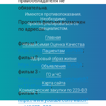
правообладателя не 
обязательна.
Имеются противопоказания. 
Необходимо 
Просмотр фильма возможен 
проконсультироваться со 
специалистом.
по адресам:
Главная
фильм 1 -
Независимая Оценка Качества
https://youtu.be/roqxbGBPNRs
;
Пациентам
фильм 2 - 
Здоровый 
образ жизни
https://youtu.be/9mVA5_Vh2jA
;
Объявления
фильм 3 - 
ГО и ЧС
https://www.youtube.com/watch?
Карта сайта
v=TEHlFcu8Pt4
;
Коммерческие закупки по 223-ФЗ
фильм 4 - 
https://www.youtube.com/watch?